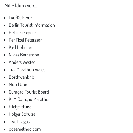
Mit Bildern von...
LaufKultTour
Berlin Tourist Information
Helsinki Experts
Per Pixel Petersson
Kjell Holmner
Niklas Bernstone
Anders Wester
TrailMarathon Wales
Borthwenbnb
Motel One
Curaçao Tourist Board
KLM Curaçao Marathon
Filefjellstune
Holger Schulze
Tivoli Lagos
posemethod.com