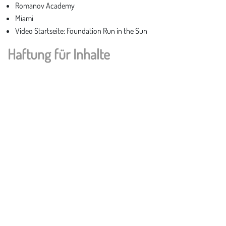
Romanov Academy
Miami
Video Startseite: Foundation Run in the Sun
Haftung für Inhalte
Als Diensteanbieter sind wir gemäß § 7 DDG für eigene
Inhalte auf diesen Seiten nach den allgemeinen Gesetzen
verantwortlich.
Verpflichtungen zur Entfernung oder Sperrung der Nutzung
von Informationen nach den allgemeinen Gesetzen bleiben
hiervon unberührt. Eine diesbezügliche Haftung ist jedoch erst
ab dem Zeitpunkt der Kenntnis einer konkreten
Rechtsverletzung möglich. Bei Bekanntwerden von
entsprechenden Rechtsverletzungen werden wir diese
Inhalte umgehend entfernen.