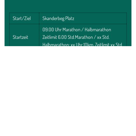
Start/Ziel
Skanderbeg Platz
09.00 Uhr Marathon / Halbmarathon
Startzeit
Zeitlimit 6.00 Std.Marathon / xx Std.
Halbmarathon; xx Uhr 10km, Zeitlimit xx Std
Zeitmessung
Chip in der Startnummer
Temperatur
10-22°C
Buchung